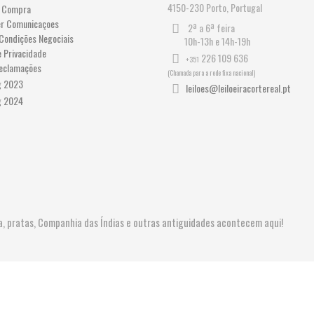
4150-230 Porto, Portugal
 Compra
er Comunicaçoes
2ª a 6ª feira
Condições Negociais
10h-13h e 14h-19h
e Privacidade
226 109 636
+351
Reclamações
(Chamada para a rede fixa nacional)
leiloes@leiloeiracortereal.pt
ura, pratas, Companhia das Índias e outras antiguidades acontecem aqui!