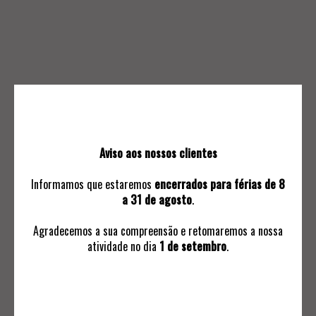
15.
16.
BOTIJA OVAL
DOIS JARROS
40
40
Aviso aos nossos clientes
Informamos que estaremos
encerrados para férias de 8
a 31 de agosto
.
Agradecemos a sua compreensão e retomaremos a nossa
atividade no dia
1 de setembro
.
17.
18.
SUPORTE DE GARRAFA
ESTOJO DE PIQUENIQUE E
SHAKER
90
80