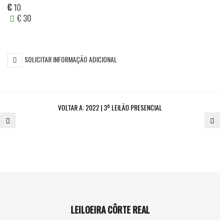
€
10
€ 30
SOLICITAR INFORMAÇÃO ADICIONAL
VOLTAR A:
2022 | 3º LEILÃO PRESENCIAL
768.
7
AGUARDENTE
W
RESERVA
WI
PONTE
L
DE
12
AMARANTE
A
LEILOEIRA CÔRTE REAL
39º
E