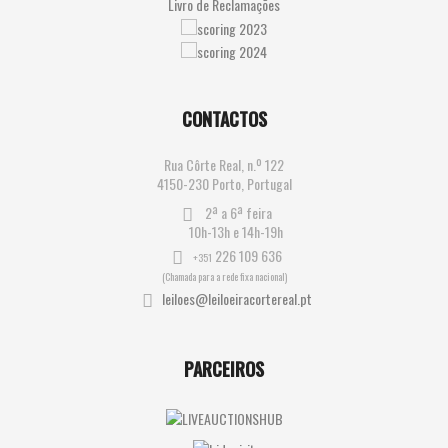
Livro de Reclamações
CONTACTOS
Rua Côrte Real, n.º 122
4150-230 Porto, Portugal
2ª a 6ª feira
10h-13h e 14h-19h
226 109 636
+351
(Chamada para a rede fixa nacional)
leiloes@leiloeiracortereal.pt
PARCEIROS