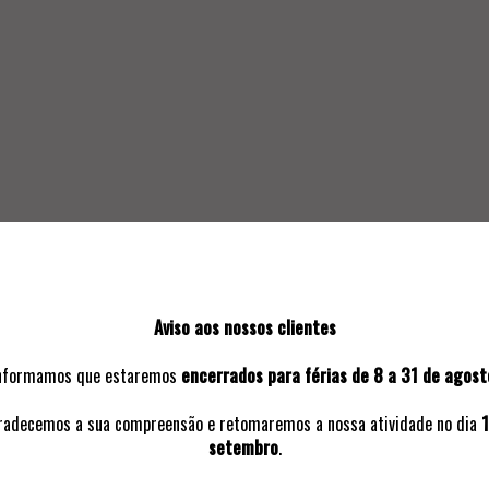
SOLICITAR INFORMAÇÃO ADICIO
Aviso aos nossos clientes
nformamos que estaremos
encerrados para férias de 8 a 31 de agost
VOLTAR A:
2022 | 3º LEILÃO PRESENCIAL
radecemos a sua compreensão e retomaremos a nossa atividade no dia
1
setembro
.