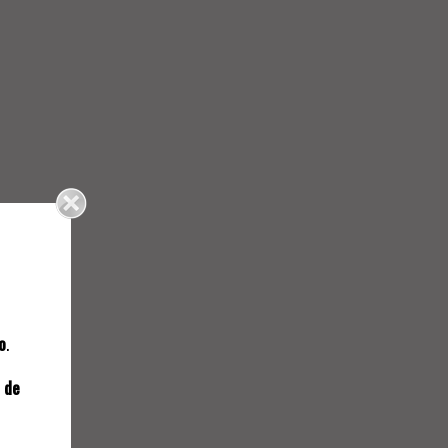
NAL
o
.
765.
 de
HERDADE