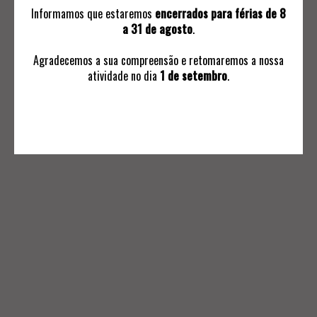
Informamos que estaremos
encerrados para férias de 8
a 31 de agosto
.
Agradecemos a sua compreensão e retomaremos a nossa
atividade no dia
1 de setembro
.
INFORMAÇÕES
Avaliações
Ordem de Compra
Subscrever Comunicaçoes
Termos e Condições Negociais
Política de Privacidade
Livro de Reclamações