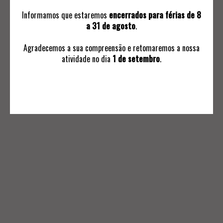
Informamos que estaremos
encerrados para férias de 8
a 31 de agosto
.
Agradecemos a sua compreensão e retomaremos a nossa
atividade no dia
1 de setembro
.
INFORMAÇÕES
Avaliações
Ordem de Compra
Subscrever Comunicaçoes
Termos e Condições Negociais
Política de Privacidade
Livro de Reclamações