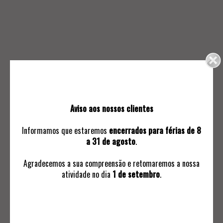
15.
16.
BOMBONNIÈRE
FRUTEIRO
40
30
Aviso aos nossos clientes
Informamos que estaremos
encerrados para férias de 8
a 31 de agosto
.
Agradecemos a sua compreensão e retomaremos a nossa
atividade no dia
1 de setembro
.
17.
18.
TAÇA MODERNISTA
BISCOITEIRA
70
30