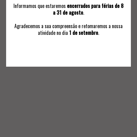
Informamos que estaremos
encerrados para férias de 8
a 31 de agosto
.
Agradecemos a sua compreensão e retomaremos a nossa
atividade no dia
1 de setembro
.
INFORMAÇÕES
Avaliações
Ordem de Compra
Subscrever Comunicaçoes
Termos e Condições Negociais
Política de Privacidade
Livro de Reclamações