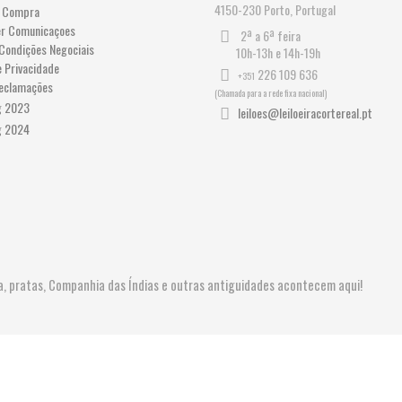
4150-230 Porto, Portugal
 Compra
er Comunicaçoes
2ª a 6ª feira
Condições Negociais
10h-13h e 14h-19h
e Privacidade
226 109 636
+351
Reclamações
(Chamada para a rede fixa nacional)
leiloes@leiloeiracortereal.pt
ura, pratas, Companhia das Índias e outras antiguidades acontecem aqui!