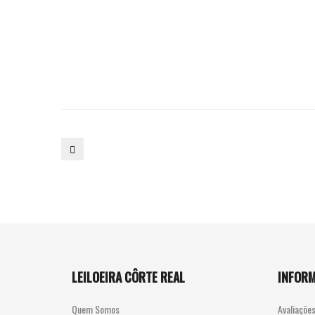
187.
JOÃO
VAZ
(1859-
1931)
LEILOEIRA CÔRTE REAL
INFOR
Quem Somos
Avaliaçõe