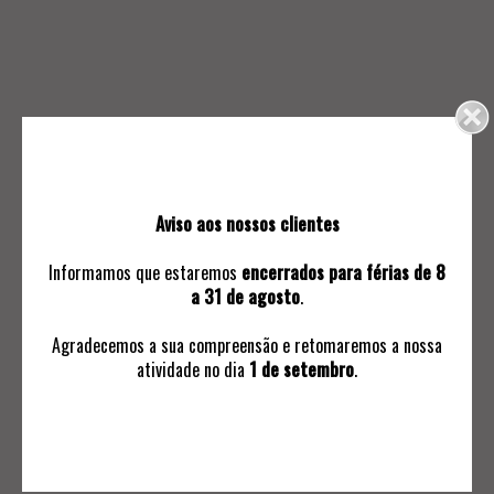
207.
208.
CRUCIFIXO DE SUSPENSÃO
CRUCIFIXO
0
0
Aviso aos nossos clientes
Informamos que estaremos
encerrados para férias de 8
a 31 de agosto
.
Agradecemos a sua compreensão e retomaremos a nossa
atividade no dia
1 de setembro
.
209.
210.
NOSSA SENHORA COM O
EDUARDA LAPA (1896-
MENINO
1976)
0
0