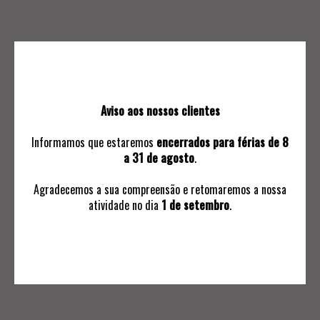
APOSTOLO
Quem Somos
Leilões Live
Contactos
Aviso aos nossos clientes
Informamos que estaremos
encerrados para férias de 8
a 31 de agosto
.
Agradecemos a sua compreensão e retomaremos a nossa
atividade no dia
1 de setembro
.
INFORMAÇÕES
Avaliações
Ordem de Compra
Subscrever Comunicaçoes
Termos e Condições Negociais
Política de Privacidade